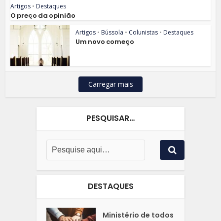
Artigos
•
Destaques
O preço da opinião
Artigos
•
Bússola
•
Colunistas
•
Destaques
Um novo começo
Carregar mais
PESQUISAR…
DESTAQUES
Ministério de todos