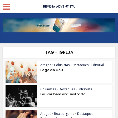
TAG - IGREJA
Artigos
•
Colunistas
•
Destaques
•
Editorial
Fogo do Céu
Colunistas
•
Destaques
•
Entrevista
Louvor bem orquestrado
Artigos
•
Boa pergunta
•
Destaques