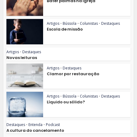
Bater palmas na igreja
Artigos
•
Bússola
•
Colunistas
•
Destaques
Escola de missão
Artigos
•
Destaques
Novas leituras
Artigos
•
Destaques
Clamor por restauração
Artigos
•
Bússola
•
Colunistas
•
Destaques
Líquido ou sólido?
Destaques
•
Entenda
•
Podcast
A cultura do cancelamento