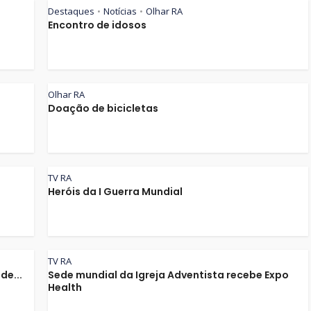
Destaques
Notícias
Olhar RA
•
•
Encontro de idosos
Olhar RA
Doação de bicicletas
TV RA
Heróis da I Guerra Mundial
TV RA
de...
Sede mundial da Igreja Adventista recebe Expo
Health