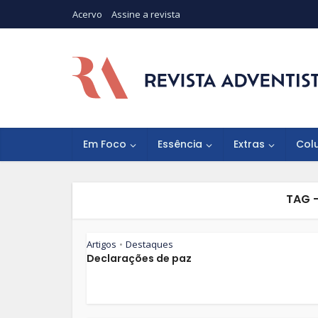
Acervo
Assine a revista
Em Foco
Essência
Extras
Col
TAG -
Artigos
Destaques
•
Declarações de paz