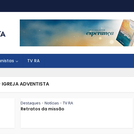
unistas
TV RA
 IGREJA ADVENTISTA
Destaques
Notícias
TV RA
•
•
Retratos da missão