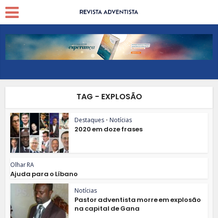
TAG - EXPLOSÃO
Destaques
•
Notícias
2020 em doze frases
Olhar RA
Ajuda para o Líbano
Notícias
Pastor adventista morre em explosão
na capital de Gana