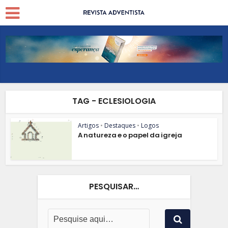
TAG - ECLESIOLOGIA
Artigos
•
Destaques
•
Logos
A natureza e o papel da igreja
PESQUISAR…