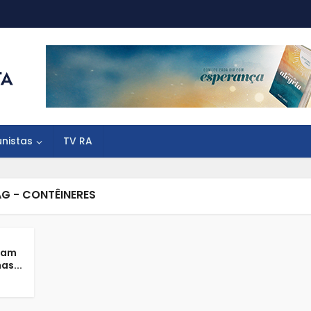
unistas
TV RA
G - CONTÊINERES
mam
as...