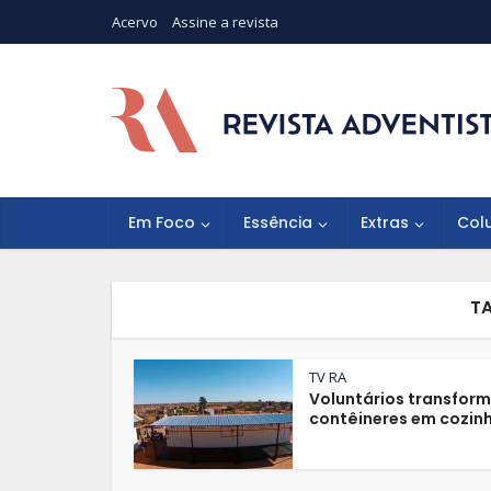
Acervo
Assine a revista
Em Foco
Essência
Extras
Col
TA
TV RA
Voluntários transfor
contêineres em cozinh