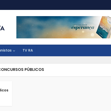
unistas
TV RA
CONCURSOS PÚBLICOS
licos