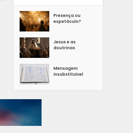
Presença ou
espetáculo?
Jesus e as
doutrinas
Mensagem
insubstituível