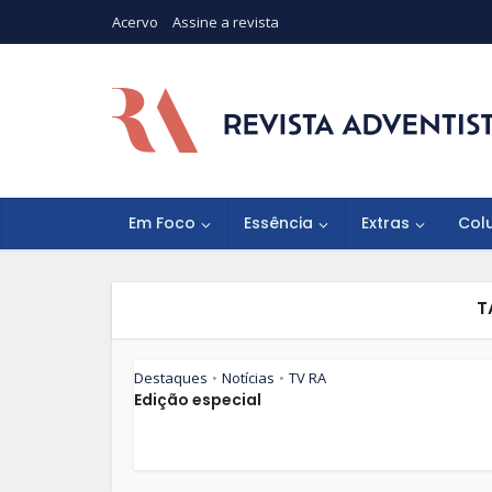
Acervo
Assine a revista
Em Foco
Essência
Extras
Col
T
Destaques
Notícias
TV RA
•
•
Edição especial