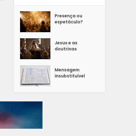
Presença ou
espetáculo?
Jesus e as
doutrinas
Mensagem
insubstituível