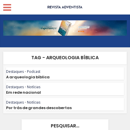
TAG - ARQUEOLOGIA BÍBLICA
Destaques
•
Podcast
A arqueologia bíblica
Destaques
•
Notícias
Em rede nacional
Destaques
•
Notícias
Por trás de grandes descobertas
PESQUISAR…