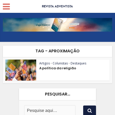
TAG - APROXIMAÇÃO
Artigos
•
Colunistas
•
Destaques
A política da religião
PESQUISAR…