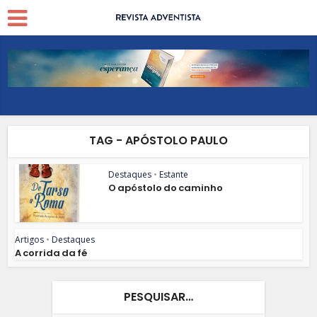
TAG - APÓSTOLO PAULO
Destaques
•
Estante
O apóstolo do caminho
Artigos
•
Destaques
A corrida da fé
PESQUISAR…