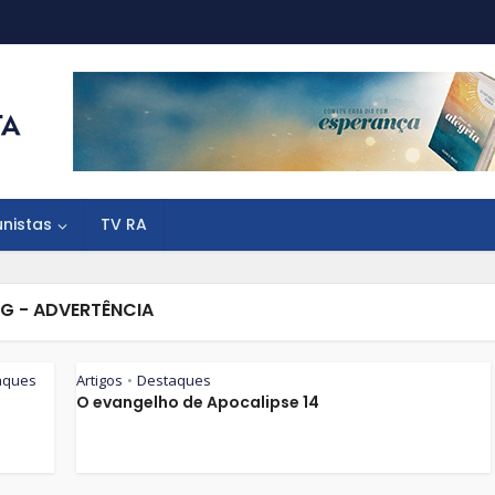
unistas
TV RA
G - ADVERTÊNCIA
aques
Artigos
Destaques
•
O evangelho de Apocalipse 14