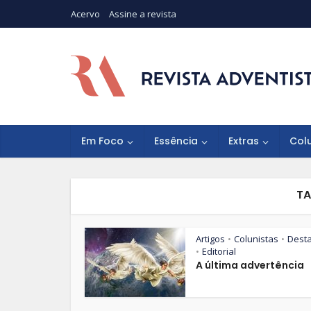
Acervo
Assine a revista
Em Foco
Essência
Extras
Col
TA
Artigos
Colunistas
Dest
•
•
Editorial
•
A última advertência