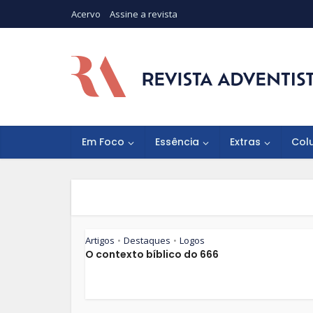
Acervo
Assine a revista
Em Foco
Essência
Extras
Col
Artigos
Destaques
Logos
•
•
O contexto bíblico do 666