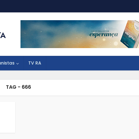
unistas
TV RA
TAG - 666