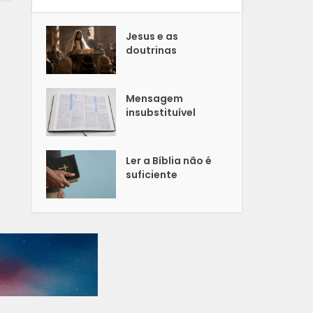
Jesus e as
doutrinas
Mensagem
insubstituível
Ler a Bíblia não é
suficiente